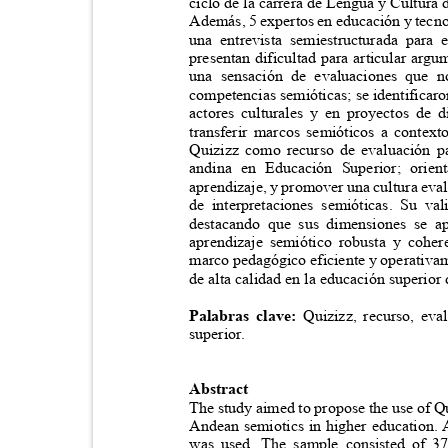
ciclo de la carrera de Lengua y Cultura
Además, 5 expertos en educación y tecnol
una entrevista semiestructurada para
presentan dificultad para articular arg
una sensación de evaluaciones que n
competencias semióticas; se identificaro
actores culturales y en proyectos de 
transferir marcos semióticos a contex
Quizizz como recurso de evaluación p
andina en Educación Superior; orien
aprendizaje, y promover una cultura eval
de interpretaciones semióticas. Su v
destacando que sus dimensiones se 
aprendizaje semiótico robusta y cohe
marco pedagógico eficiente y operativam
de alta calidad en la educación superio
Palabras clave:
Quizizz, recurso, ev
superior.
Abstract
The study aimed to propose the use of Q
Andean semiotics in higher education.
was used. The sample consisted of 3