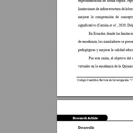
experimentación de forma 
segura, rep
limitaciones 
de 
i
nfraestructura 
de 
la
bor
mejorar 
la 
comprensión 
de 
concepto
significativo (Carrión 
, 2020; Del
et
 a
l.
En 
Ecua
dor
, 
donde 
l
as 
limitaci
de 
enseñanza, 
los 
sim
uladores 
se 
prese
pedagógicas y mejorar la calidad educ
Por esta 
razón, el 
objetivo del 
virtuales en la enseñanza de la Químic
Código Científico Revista de Investigación/ V
.
Research Article
Desarrollo