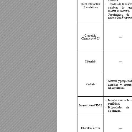
).
átomos
PhET Interactive 
Estados 
de 
la 
mater

Simulations
cambios 
de 
es
(
).
States of Matter
Propiedades 
de 

gases
 (
Gas P
r
operti
Crocodile 
—
Chemistry 6.05
Chemlab
—
Materia y propiedad

GoLab
Mezclas 
y 
separa

de sustancias
.
Introducción 
a 
la 
t

periódica.
Interactives-
CK
-12
Propiedades 
de 

elementos.
ChemCollective
—