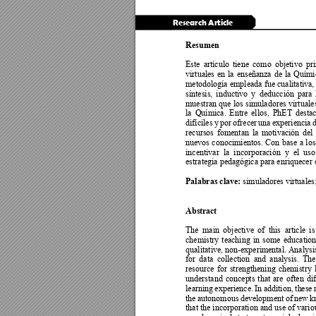
Research Article
Resumen 
Este 
artículo 
tiene 
como 
objetivo 
pri
virtuales 
e
n 
la
enseñanza 
de
la 
Quími
metodología 
empleada 
fue 
cualitativa,
síntesis, 
inductivo 
y 
deducción 
para 
muestran 
que
 los 
simula
dores virt
uale
la 
Química. 
E
n
tre 
ellos, 
PhET 
destac
difíciles 
y 
por 
ofrecer 
una 
experiencia 
d
recursos 
fomentan 
la 
mot
ivación 
del 
nuevos 
conocimientos. 
Con 
base 
a
los
incentivar 
la 
i
ncorporación 
y 
el 
uso
estrategia pedagógica para enriquecer e
Palabras clave:
 simulador
es virtuale
Abs
t
rac
t
The 
main 
objective 
of 
this 
article 
is
chemistry 
teaching 
in 
some
educa
tion
qualitative, non-experiment
al. 
Analysis
for 
data 
collection 
and 
analysis. 
The
resource 
for 
strengthening 
chemistry 
understand 
concep
ts 
that 
are 
often 
dif
learning 
experience. 
In 
addition, 
th
ese 
the 
autonomous 
development 
of 
new 
k
that the
incorporation and use 
of vario