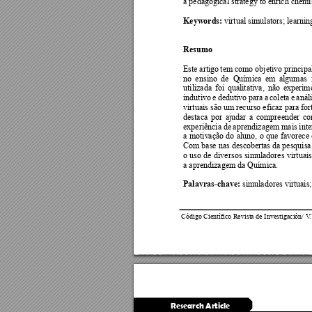
a pedagogical strategy to enrich chemis
Keywords:
 virtual simulators; learni
Resumo
Este 
artigo 
te
m 
como obje
tivo 
principa
no 
e
nsino 
de 
Q
uímica 
e
m 
algumas 
utilizada 
foi 
qualitativa, 
não 
experime
indutivo 
e 
dedutivo 
para 
a 
coleta 
e 
anál
virtuais são um recurso eficaz para
 for
destaca 
por 
ajudar 
a 
compreender 
co
experiência de 
apre
ndizagem m
ais 
inte
a 
moti
v
ação 
do 
aluno, 
o que 
f
avorece 
Com base nas descob
ertas da pesquisa
o 
uso 
de 
dive
rsos 
simuladore
s 
virtuais
a aprendizagem da Química. 
Palavras-chave:
 sim
u
ladores virtuais
Código Científico Revista de Investigación/ V
.
Research Article