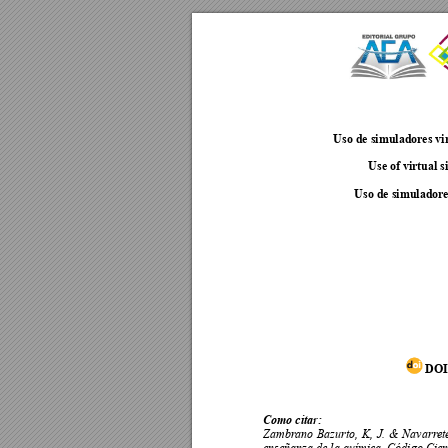
Uso de simulad
ores vi
Use of virtual s
Uso de simulad
ore
DOI
Como citar:
Zambrano 
Bazurto, 
K, 
J
. 
& 
Nav
arr
et