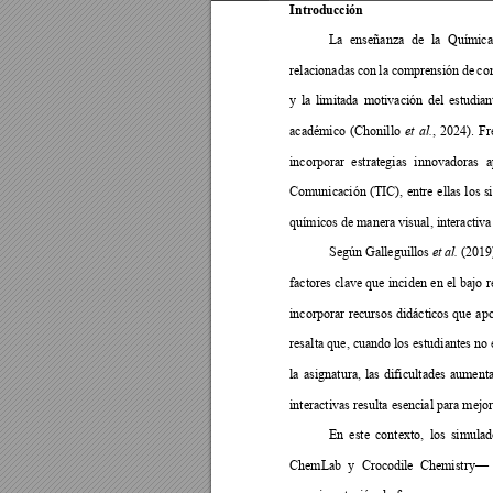
Intr
oducción
La 
enseñanza 
de 
l
a 
Química
relacionadas 
con 
la 
co
mprensión 
de 
c
o
y 
la 
li
mitada 
motivación
del 
estud
ian
académico 
(Chonillo 
, 
2024). 
Fr
et 
al.
incorporar 
estrategias 
i
nnovadoras 
a
Comunicación 
(
TIC), 
en
tre 
ellas l
os 
s
químicos de manera visual, interactiva
Según 
Galleguillos 
(2019)
et 
al.
factores 
clave 
que 
inciden e
n el
bajo 
r
incorporar 
recursos 
didácticos 
que
ap
resalta
 que, cuando los estudiantes no
la 
asignatura, 
las 
dific
u
ltades 
aumenta
interactivas resulta esencial para mejor
En 
este
contexto, 
los 
simulad
ChemLab 
y 
Croc
od
ile 
Chemistry
— 