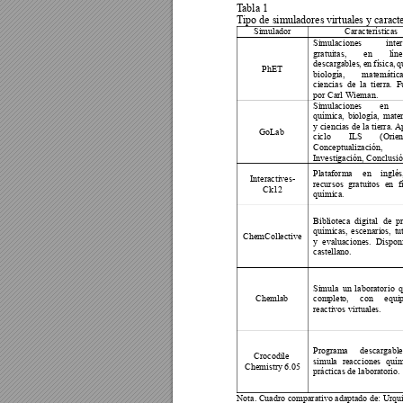
T
abla
 1 
T
ipo de simuladores
 virtuales y caract
Simulador 
Características 
Simulaciones 
inte
gratuitas, 
en 
líne
descargables
, 
en 
física, 
q
PhET 
biología, 
matemátic
ciencias 
de 
la 
tierra. 
F
por Carl Wieman. 
Simulaciones 
en 
química, 
biología, 
mate
y 
ciencias de 
la ti
erra. A
GoLab 
ciclo 
ILS 
(Orien
Conceptualización, 
Investigación, Conclusió
Plataforma 
en 
inglés
Interactives-
recursos 
gratuitos 
en 
f
Ck12 
química. 
Biblioteca 
digital 
de 
p
químicas, 
escenarios, 
tu
ChemCollective 
y 
evaluaciones. 
Disponi
castellano. 
Simula 
un 
laborator
io 
q
Chemlab 
completo, 
con 
equi
reactivos virtuales. 
Programa 
descargable
Crocodile 
simula 
reacciones 
quím
Chemistry 6.05 
prácticas de laboratorio. 
Urqui
Nota.
Cuadro comparativo adaptado de: 