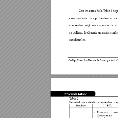
Con los 
da
tos 
de 
la 
T
a
bla 
1 
se 
p
características. Para profundizar 
en su 
contenidos de Q
uímica que 
abordan y 
se 
utilizan, 
fa
cilitando 
un 
análisis
más
estudiantiles.
Código Científico Revista de Investigación/ V
.
Research Article
T
abla
 2
Simuladores virtuales, contenidos prin
Simulador
1.º 
BGU
Estructura 
ató

(
Construc
ción 