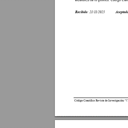
enseñanza de la química
. Código Cien
: 
21
/1
1/2025
Recibido
Aceptad
Código Científico Revista de Investigación/ V
.